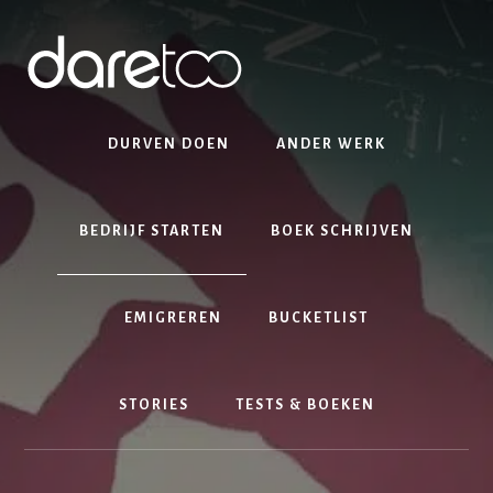
Skip
Spring
Skip
to
naar
to
content
de
footer
eerste
sidebar
DURVEN DOEN
ANDER WERK
BEDRIJF STARTEN
BOEK SCHRIJVEN
EMIGREREN
BUCKETLIST
STORIES
TESTS & BOEKEN