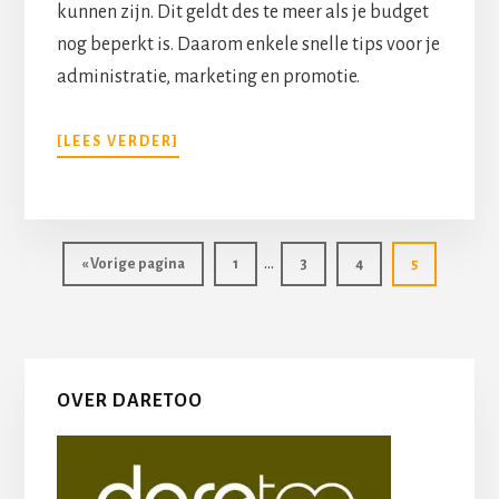
kunnen zijn. Dit geldt des te meer als je budget
nog beperkt is. Daarom enkele snelle tips voor je
administratie, marketing en promotie.
[LEES VERDER]
Interim
…
Pagina
Pagina
Pagina
Pagina
« Vorige pagina
1
3
4
5
pagina's
zijn
weggelaten
Primaire
OVER DARETOO
Sidebar