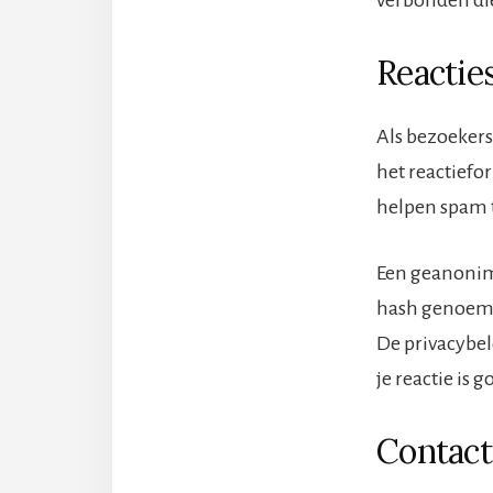
Reactie
Als bezoekers
het reactiefo
helpen spam t
Een geanonimi
hash genoemd)
De privacybel
je reactie is g
Contact