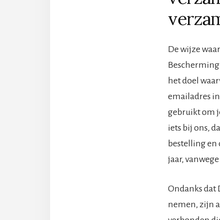
verza
De wijze waa
Bescherming 
het doel waar
emailadres in
gebruikt om j
iets bij ons,
bestelling en
jaar, vanwege
Ondanks dat 
nemen, zijn a
verbonden die