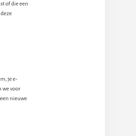
t of die een
 deze
m, je e-
n we voor
r een nieuwe