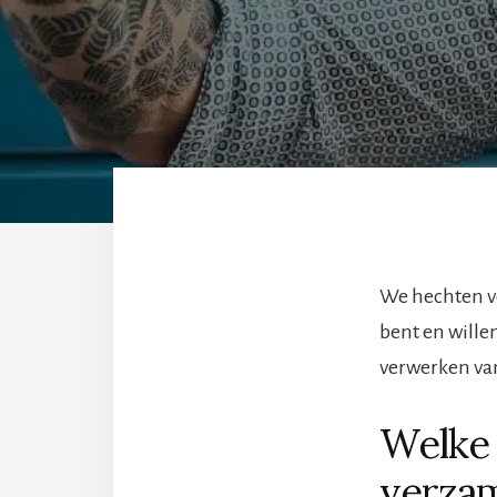
We hechten v
bent en wille
verwerken van
Welke 
verza