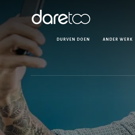
Skip
Skip
to
to
content
footer
DURVEN DOEN
ANDER WERK