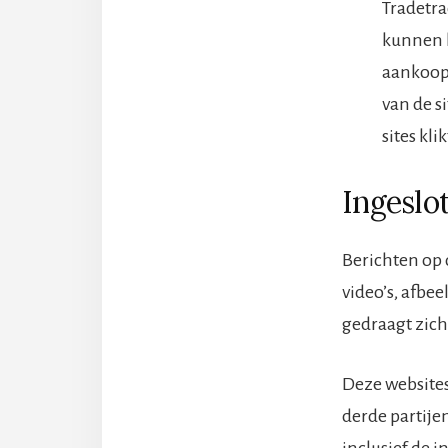
Tradetra
kunnen h
aankoop 
van de s
sites kli
Ingeslo
Berichten op 
video’s, afbe
gedraagt zich
Deze websites
derde partije
inclusief de 