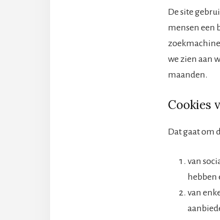
De site gebru
mensen een b
zoekmachine 
we zien aan w
maanden.
Cookies v
Dat gaat om d
van soci
hebben e
van enke
aanbiede