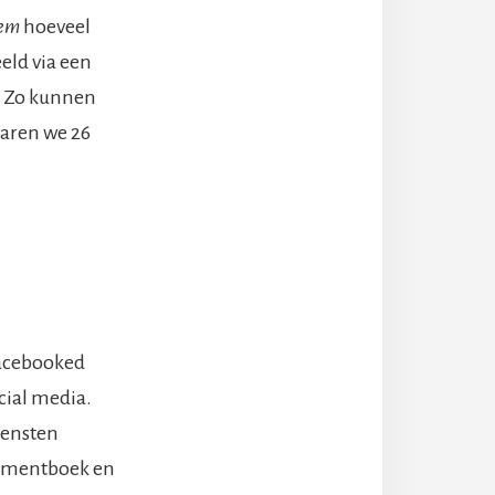
iem
hoeveel
eld via een
. Zo kunnen
waren we 26
facebooked
cial media.
iensten
gementboek en