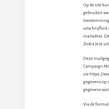
Op de site ku
gebruiken we
toestemming g
uitschrijflin
mailadres. D
Zodra je je ui
Deze mailgeg
Campaign Mon
zie https://
gegevens op v
gegevens word
Via de formu