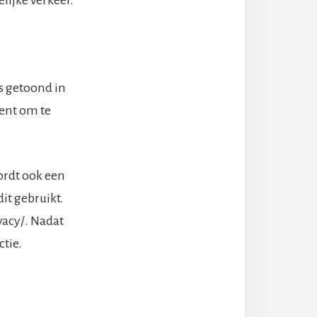
s getoond in
gent om te
ordt ook een
it gebruikt.
vacy/. Nadat
ctie.