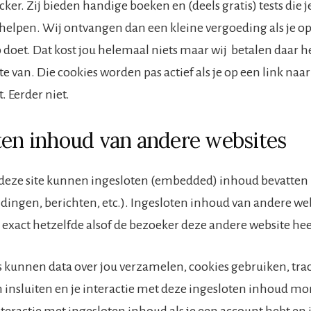
cker. Zij bieden handige boeken en (deels gratis) tests die j
elpen. Wij ontvangen dan een kleine vergoeding als je op 
doet. Dat kost jou helemaal niets maar wij betalen daar 
ite van. Die cookies worden pas actief als je op een link naa
kt. Eerder niet.
ten inhoud van andere websites
deze site kunnen ingesloten (embedded) inhoud bevatten 
eldingen, berichten, etc.). Ingesloten inhoud van andere we
 exact hetzelfde alsof de bezoeker deze andere website hee
 kunnen data over jou verzamelen, cookies gebruiken, tra
n insluiten en je interactie met deze ingesloten inhoud mo
interactie met ingesloten inhoud als je een account hebt en