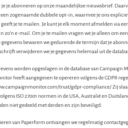
n je je abonneren op onze maandelijkse nieuwsbrief. Daar
 een zogenaamde dubbele opt-in, waarmee je ons explicie
eeft je te mailen. Je kunt je elk moment afmelden via ee
k in zo’n e-mail. Om je te mailen vragen we je alleen om ee
e gegevens bewaren we gedurende de termijn dat je abonn
tschrijft verwijderen we je gegevens helemaal uit de databa
evens worden opgeslagen in de database van Campaign M
itor heeft aangegeven te opereren volgens de GDPR regel
www.campaignmonitor.com/trust/gdpr-compliance/ Zij sla
olgens ISO 27001 normen in de USA, Australië en Duitslan
en niet gedeeld met derden en zijn beveiligd.
lieren van Paperform ontvangen we regelmatig contactge