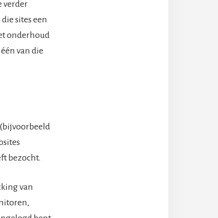
e verder
die sites een
het onderhoud
r één van die
(bijvoorbeeld
bsites
ft bezocht.
cking van
nitoren,
 ingelogd bent