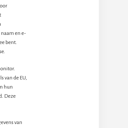
voor
t
n
n naam en e-
ee bent.
se.
onitor.
s van de EU,
an hun
d. Deze
gevens van