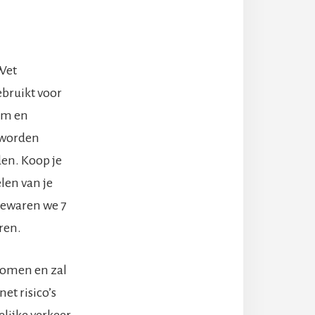
Wet
bruikt voor
aam en
t worden
den. Koop je
len van je
bewaren we 7
ren.
nomen en zal
et risico’s
lijke verkeer.