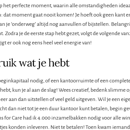
op het perfecte moment, waarin alle omstandigheden ideaal
len: dat moment gaat nooit komen! Je hoeft ook geen kant en
n je ‘onderweg’ altijd nog aanvullen of bijstellen. Belangrij
 Zodra je de eerste stap hebt gezet, volgt de volgende vanz
ijgt er ook nog eens heel veel energie van!
ruik wat je hebt
beginkapitaal nodig, of een kantoorruimte of een complete r
 hebt, kun je al aan de slag! Wees creatief, bedenk slimme 
er aan dan uitstellen of veel geld uitgeven. Wil je een eig
ht dan niet tot je een duur kantoor kunt betalen, begin g
ns for Care had ik 4.000 inzamelbakken nodig voor alle wi
es konden inleveren. Niet te betalen! Toen kwam iemand 