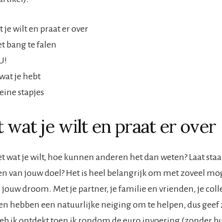
 je wilt en praat er over
t bang te falen
U!
wat je hebt
ine stapjes
 wat je wilt en praat er over
eet wat je wilt, hoe kunnen anderen het dan weten? Laat sta
ken van jouw doel? Het is heel belangrijk om met zoveel m
 jouw droom. Met je partner, je familie en vrienden, je colle
en hebben een natuurlijke neiging om te helpen, dus geef 
heb ik ontdekt toen ik rondom de euro invoering (zonder b