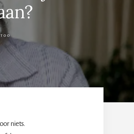
aan?
ETOO
oor niets.