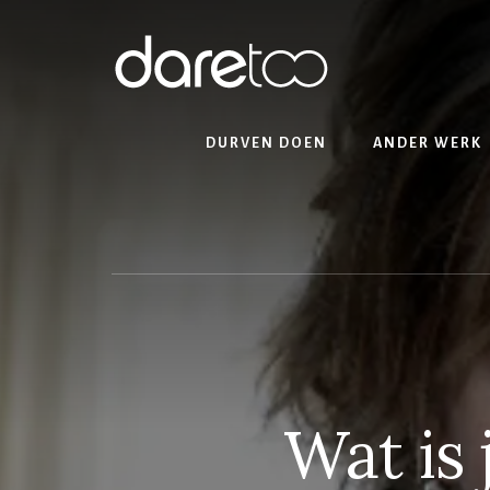
Skip
Skip
to
to
content
footer
DURVEN DOEN
ANDER WERK
Wat is