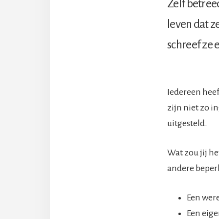
Zelf betree
leven dat z
schreef ze 
Iedereen hee
zijn niet zo 
uitgesteld.
Wat zou jij he
andere beper
Een wer
Een eige