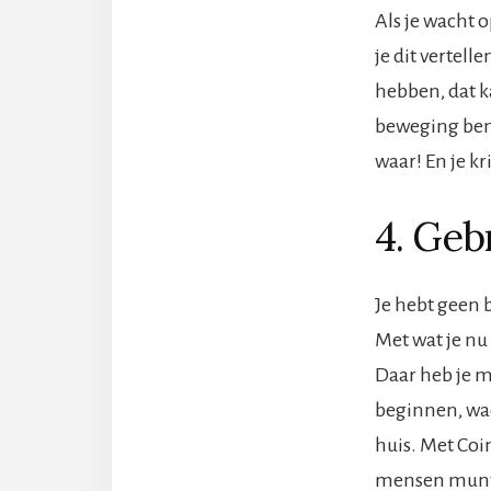
Als je wacht 
je dit vertel
hebben, dat ka
beweging bent.
waar! En je kr
4. Geb
Je hebt geen 
Met wat je nu
Daar heb je me
beginnen, wac
huis. Met Coi
mensen muntj