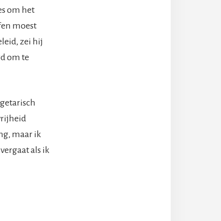
les om het
ffen moest
eid, zei hij
gd om te
egetarisch
rijheid
ng, maar ik
vergaat als ik