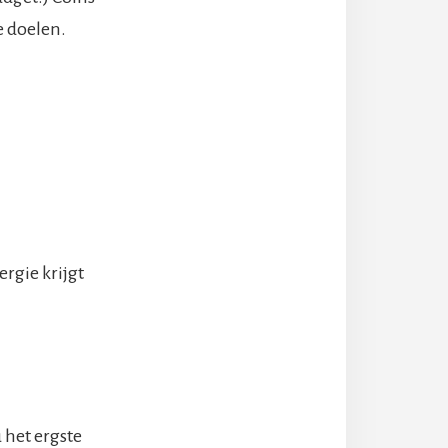
e doelen.
ergie krijgt
 het ergste