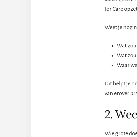
for Care opze
Weet je nog ni
Wat zou 
Wat zou 
Waar wer
Dit helpt je o
van erover pr
2. Wee
Wie grote doel