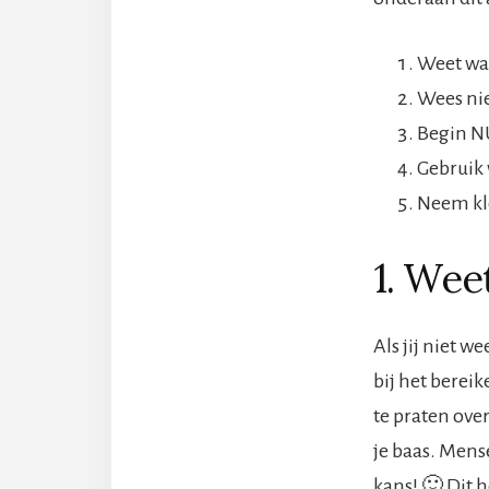
Weet wat
Wees nie
Begin N
Gebruik 
Neem kle
1. Weet
Als jij niet w
bij het berei
te praten over
je baas. Mens
kans! 🙂 Dit 