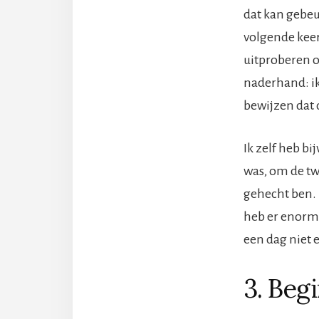
dat kan gebeu
volgende keer
uitproberen om
naderhand: ik
bewijzen dat d
Ik zelf heb b
was, om de t
gehecht ben. 
heb er enorm 
een dag niet e
3. Beg