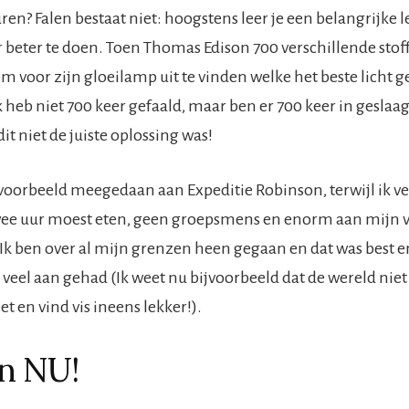
ren? Falen bestaat niet: hoogstens leer je een belangrijke 
 beter te doen. Toen Thomas Edison 700 verschillende sto
 voor zijn gloeilamp uit te vinden welke het beste licht gel
 heb niet 700 keer gefaald, maar ben er 700 keer in geslaa
it niet de juiste oplossing was!
ijvoorbeeld meegedaan aan Expeditie Robinson, terwijl ik v
wee uur moest eten, geen groepsmens en enorm aan mijn v
Ik ben over al mijn grenzen heen gegaan en dat was best e
veel aan gehad (Ik weet nu bijvoorbeeld dat de wereld niet 
et en vind vis ineens lekker!).
in NU!