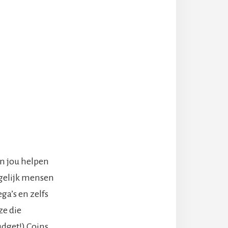
an jou helpen
ogelijk mensen
ga’s en zelfs
ze die
udget!) Coins