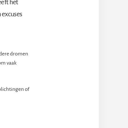
eft het
n excuses
ndere dromen
rom vaak
rplichtingen of