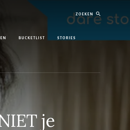
Zoeken
REN
BUCKETLIST
STORIES
NIET je