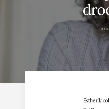
dro
DAR
Esther Jaco