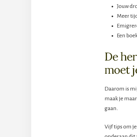
Jouw dr
Meer tij
Emigrer
Een boek
De her
moet j
Daarom is mij
maak je maar e
gaan.
Vijf tips om j
onderaan dit a