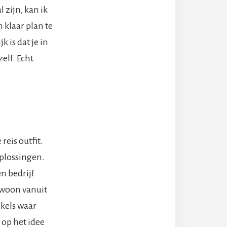
 zijn, kan ik
 klaar plan te
k is dat je in
elf. Echt
eis outfit.
oplossingen.
en bedrijf
ewoon vanuit
nkels waar
op het idee