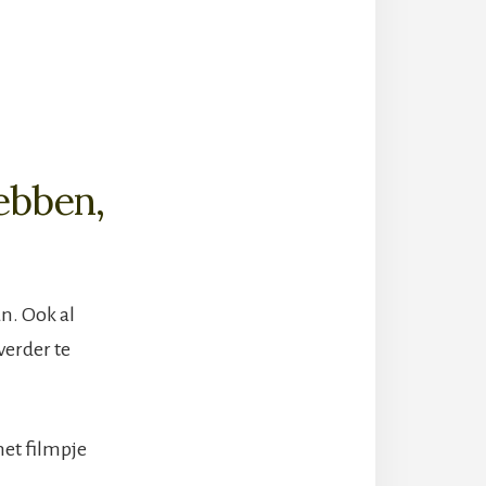
hebben,
n. Ook al
verder te
het filmpje