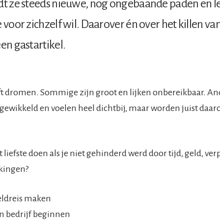
dt ze steeds nieuwe, nog ongebaande paden en le
e voor zichzelf wil. Daarover én over het killen va
een gastartikel.
ft dromen. Sommige zijn groot en lijken onbereikbaar. A
ingewikkeld en voelen heel dichtbij, maar worden juist daa
t liefste doen als je niet gehinderd werd door tijd, geld, ve
kingen?
eldreis maken
n bedrijf beginnen