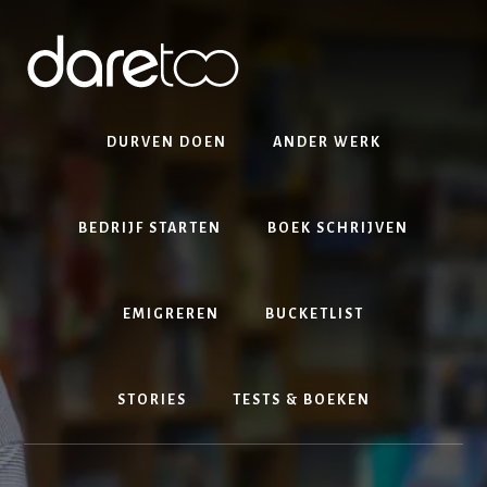
Skip
Skip
to
to
content
footer
DURVEN DOEN
ANDER WERK
BEDRIJF STARTEN
BOEK SCHRIJVEN
EMIGREREN
BUCKETLIST
STORIES
TESTS & BOEKEN