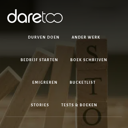
Skip
Skip
to
to
content
footer
DURVEN DOEN
ANDER WERK
BEDRIJF STARTEN
BOEK SCHRIJVEN
EMIGREREN
BUCKETLIST
STORIES
TESTS & BOEKEN