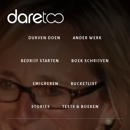
Skip
Skip
to
to
content
footer
DURVEN DOEN
ANDER WERK
BEDRIJF STARTEN
BOEK SCHRIJVEN
EMIGREREN
BUCKETLIST
STORIES
TESTS & BOEKEN