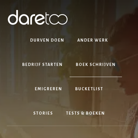
Skip
Spring
Skip
to
naar
to
content
de
footer
eerste
sidebar
DURVEN DOEN
ANDER WERK
BEDRIJF STARTEN
BOEK SCHRIJVEN
EMIGREREN
BUCKETLIST
STORIES
TESTS & BOEKEN