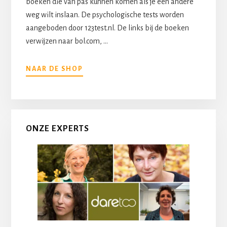
boeken die van pas kunnen komen als je een andere
weg wilt inslaan. De psychologische tests worden
aangeboden door 123test.nl. De links bij de boeken
verwijzen naar bol.com, …
OVERHANDIGE
NAAR DE SHOP
TESTS,
BOEKEN
EN
TRAININGEN
ONZE EXPERTS