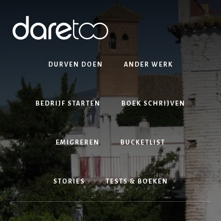
Skip
Skip
to
to
content
footer
DURVEN DOEN
ANDER WERK
BEDRIJF STARTEN
BOEK SCHRIJVEN
EMIGREREN
BUCKETLIST
STORIES
TESTS & BOEKEN