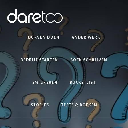
Skip
Skip
to
to
content
footer
DURVEN DOEN
ANDER WERK
BEDRIJF STARTEN
BOEK SCHRIJVEN
EMIGREREN
BUCKETLIST
STORIES
TESTS & BOEKEN